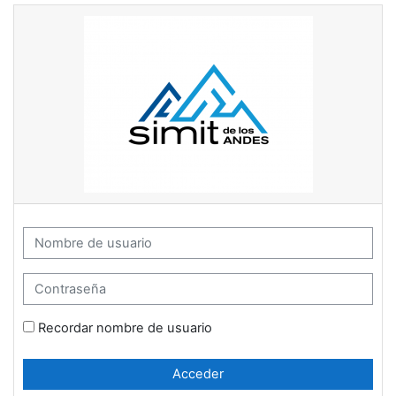
Salta al contenido principal
Moodle Simit de los Andes: Accede
Nombre de usuario
Contraseña
Recordar nombre de usuario
Acceder