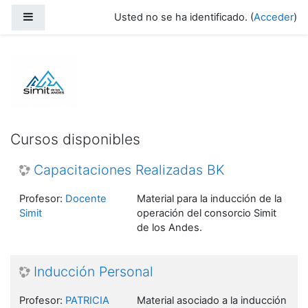
Salta al contenido principal
Panel lateral
Usted no se ha identificado. (
Acceder
)
Moodle Simit de los Andes
Cursos disponibles
Capacitaciones Realizadas BK
Profesor:
Docente
Material para la inducción de la
Simit
operación del consorcio Simit
de los Andes.
Inducción Personal
Profesor:
PATRICIA
Material asociado a la inducción